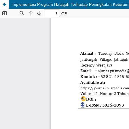
Implementasi Program Halaqah Terhadap Peningkatan Keterampil