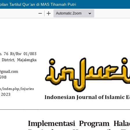
an Tartilul Qur’an di MAS Tihamah Putri